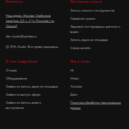
Контакты
Основные услуги
Запись голоса и инструментов
Наш адрес: Москва, Хлебников
Сведение музыки
переулок 2/5 c. 2 (м. Римская / пл.
Ильича)
Звуковой постпродакшн для кино и
видео
sfm-studio@yandex.ru
Запись звука на площадке
© SFM-Studio. Все права защищены.
Саунд-дизайн
О нас подробнее
Мы в сетях
Отзывы
Vk
Оборудование
Vimeo
Заявка на запись звука на площадке
Youtube
Заявка на выпуск эфира
Дзен
Заявка на запись живого
Политика обработки персональных
выступления
данных